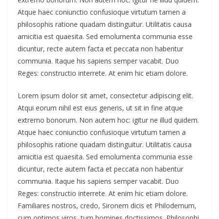
Atque haec coniunctio confusioque virtutum tamen a
philosophis ratione quadam distinguitur. Utilitatis causa
amicitia est quaesita. Sed emolumenta communia esse
dicuntur, recte autem facta et peccata non habentur
communia. Itaque his sapiens semper vacabit. Duo
Reges: constructio interrete. At enim hic etiam dolore.
Lorem ipsum dolor sit amet, consectetur adipiscing elit.
Atqui eorum nihil est eius generis, ut sit in fine atque
extrerno bonorum. Non autem hoc: igitur ne illud quidem.
Atque haec coniunctio confusioque virtutum tamen a
philosophis ratione quadam distinguitur. Utilitatis causa
amicitia est quaesita. Sed emolumenta communia esse
dicuntur, recte autem facta et peccata non habentur
communia. Itaque his sapiens semper vacabit. Duo
Reges: constructio interrete. At enim hic etiam dolore.
Familiares nostros, credo, Sironem dicis et Philodemum,
cum optimos viros, tum homines doctissimos. Philosophi