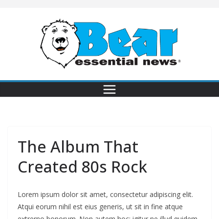
The Album That
Created 80s Rock
Lorem ipsum dolor sit amet, consectetur adipiscing elit.
Atqui eorum nihil est eius generis, ut sit in fine atque
extrerno bonorum. Non autem hoc: igitur ne illud quidem.