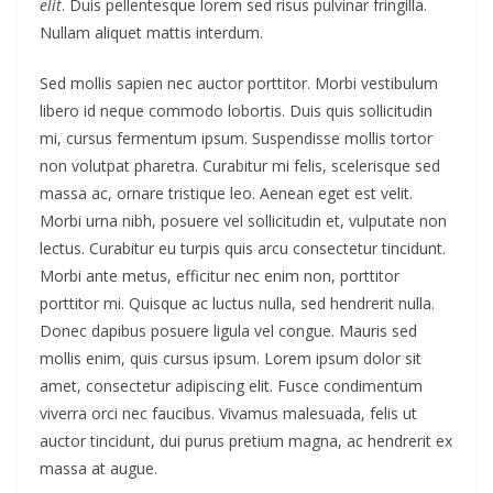
elit
. Duis pellentesque lorem sed risus pulvinar fringilla.
Nullam aliquet mattis interdum.
Sed mollis sapien nec auctor porttitor. Morbi vestibulum
libero id neque commodo lobortis. Duis quis sollicitudin
mi, cursus fermentum ipsum. Suspendisse mollis tortor
non volutpat pharetra. Curabitur mi felis, scelerisque sed
massa ac, ornare tristique leo. Aenean eget est velit.
Morbi urna nibh, posuere vel sollicitudin et, vulputate non
lectus. Curabitur eu turpis quis arcu consectetur tincidunt.
Morbi ante metus, efficitur nec enim non, porttitor
porttitor mi. Quisque ac luctus nulla, sed hendrerit nulla.
Donec dapibus posuere ligula vel congue. Mauris sed
mollis enim, quis cursus ipsum. Lorem ipsum dolor sit
amet, consectetur adipiscing elit. Fusce condimentum
viverra orci nec faucibus. Vivamus malesuada, felis ut
auctor tincidunt, dui purus pretium magna, ac hendrerit ex
massa at augue.