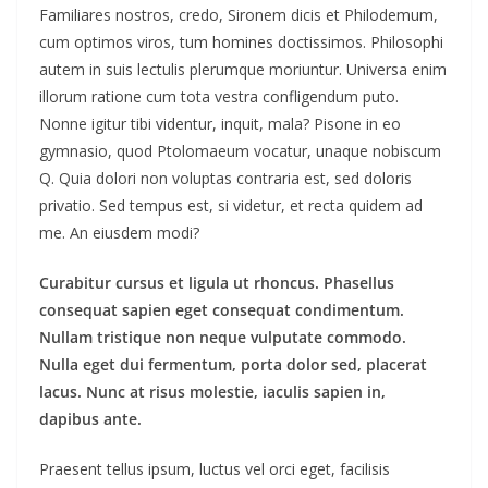
Familiares nostros, credo, Sironem dicis et Philodemum,
cum optimos viros, tum homines doctissimos. Philosophi
autem in suis lectulis plerumque moriuntur. Universa enim
illorum ratione cum tota vestra confligendum puto.
Nonne igitur tibi videntur, inquit, mala? Pisone in eo
gymnasio, quod Ptolomaeum vocatur, unaque nobiscum
Q. Quia dolori non voluptas contraria est, sed doloris
privatio. Sed tempus est, si videtur, et recta quidem ad
me. An eiusdem modi?
Curabitur cursus et ligula ut rhoncus. Phasellus
consequat sapien eget consequat condimentum.
Nullam tristique non neque vulputate commodo.
Nulla eget dui fermentum, porta dolor sed, placerat
lacus. Nunc at risus molestie, iaculis sapien in,
dapibus ante.
Praesent tellus ipsum, luctus vel orci eget, facilisis