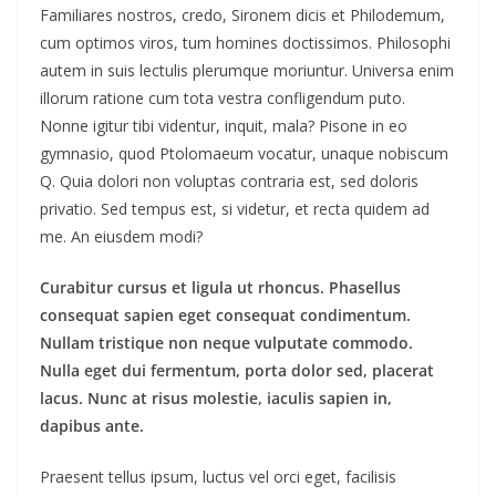
Familiares nostros, credo, Sironem dicis et Philodemum,
cum optimos viros, tum homines doctissimos. Philosophi
autem in suis lectulis plerumque moriuntur. Universa enim
illorum ratione cum tota vestra confligendum puto.
Nonne igitur tibi videntur, inquit, mala? Pisone in eo
gymnasio, quod Ptolomaeum vocatur, unaque nobiscum
Q. Quia dolori non voluptas contraria est, sed doloris
privatio. Sed tempus est, si videtur, et recta quidem ad
me. An eiusdem modi?
Curabitur cursus et ligula ut rhoncus. Phasellus
consequat sapien eget consequat condimentum.
Nullam tristique non neque vulputate commodo.
Nulla eget dui fermentum, porta dolor sed, placerat
lacus. Nunc at risus molestie, iaculis sapien in,
dapibus ante.
Praesent tellus ipsum, luctus vel orci eget, facilisis