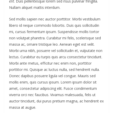
elit
. Duis pellentesque lorem sed risus pulvinar fringilla.
Nullam aliquet mattis interdum.
Sed mollis sapien nec auctor porttitor. Morbi vestibulum
libero id neque commodo lobortis. Duis quis sollicitudin
mi, cursus fermentum ipsum. Suspendisse mollis tortor
non volutpat pharetra. Curabitur mi felis, scelerisque sed
massa ac, ornare tristique leo. Aenean eget est velit.
Morbi urna nibh, posuere vel sollicitudin et, vulputate non
lectus. Curabitur eu turpis quis arcu consectetur tincidunt.
Morbi ante metus, efficitur nec enim non, porttitor
porttitor mi. Quisque ac luctus nulla, sed hendrerit nulla.
Donec dapibus posuere ligula vel congue. Mauris sed
mollis enim, quis cursus ipsum. Lorem ipsum dolor sit
amet, consectetur adipiscing elit. Fusce condimentum
viverra orci nec faucibus. Vivamus malesuada, felis ut
auctor tincidunt, dui purus pretium magna, ac hendrerit ex
massa at augue.