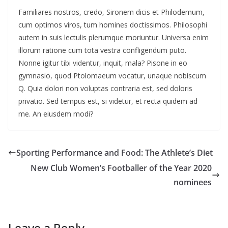
Familiares nostros, credo, Sironem dicis et Philodemum,
cum optimos viros, tum homines doctissimos. Philosophi
autem in suis lectulis plerumque moriuntur. Universa enim
illorum ratione cum tota vestra confligendum puto.
Nonne igitur tibi videntur, inquit, mala? Pisone in eo
gymnasio, quod Ptolomaeum vocatur, unaque nobiscum
Q. Quia dolori non voluptas contraria est, sed doloris
privatio. Sed tempus est, si videtur, et recta quidem ad
me. An eiusdem modi?
Sporting Performance and Food: The Athlete’s Diet
New Club Women’s Footballer of the Year 2020
nominees
Leave a Reply